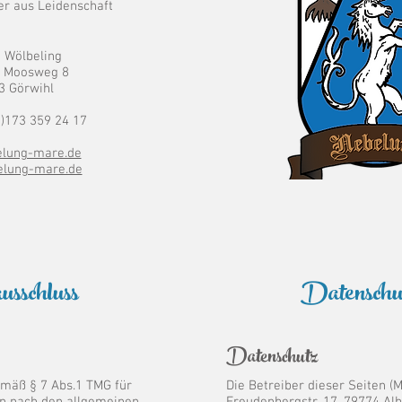
er aus Leidenschaft
 Wölbeling
r Moosweg 8
3 Görwihl
0)173 359 24 17
lung-mare.de
elung-mare.de
usschluss
Datenschut
Datenschutz
emäß § 7 Abs.1 TMG für
Die Betreiber dieser Seiten (