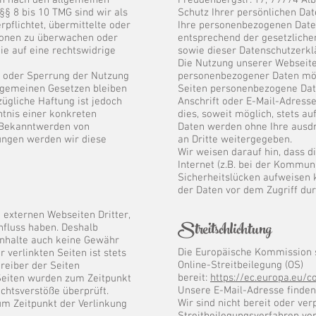
en nach den allgemeinen
Freudenbergstr. 17, 79774 A
§§ 8 bis 10 TMG sind wir als
Schutz Ihrer persönlichen Dat
rpflichtet, übermittelte oder
Ihre personenbezogenen Daten
ionen zu überwachen oder
entsprechend der gesetzliche
ie auf eine rechtswidrige
sowie dieser Datenschutzerkl
Die Nutzung unserer Webseite
g oder Sperrung der Nutzung
personenbezogener Daten mög
lgemeinen Gesetzen bleiben
Seiten personenbezogene Dat
zügliche Haftung ist jedoch
Anschrift oder E-Mail-Adresse
ntnis einer konkreten
dies, soweit möglich, stets auf
i Bekanntwerden von
Daten werden ohne Ihre ausd
ungen werden wir diese
an Dritte weitergegeben.
Wir weisen darauf hin, dass 
Internet (z.B. bei der Kommun
Sicherheitslücken aufweisen 
der Daten vor dem Zugriff durc
 externen Webseiten Dritter,
Streitschlichtung
influss haben. Deshalb
Inhalte auch keine Gewähr
Die Europäische Kommission st
 verlinkten Seiten ist stets
Online-Streitbeilegung (OS)
treiber der Seiten
bereit:
https://ec.europa.eu/
 Seiten wurden zum Zeitpunkt
Unsere E-Mail-Adresse finde
chtsverstöße überprüft.
Wir sind nicht bereit oder verp
um Zeitpunkt der Verlinkung