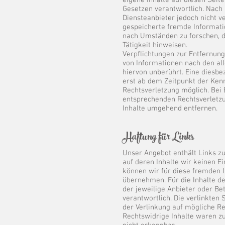
eigene Inhalte auf diesen Seit
Gesetzen verantwortlich. Nach 
Diensteanbieter jedoch nicht ve
gespeicherte fremde Informat
nach Umständen zu forschen, d
Tätigkeit hinweisen.
Verpflichtungen zur Entfernun
von Informationen nach den al
hiervon unberührt. Eine diesbe
erst ab dem Zeitpunkt der Ken
Rechtsverletzung möglich. Be
entsprechenden Rechtsverletz
Inhalte umgehend entfernen.​
​Haftung für Links
Unser Angebot enthält Links zu
auf deren Inhalte wir keinen E
können wir für diese fremden 
übernehmen. Für die Inhalte der
der jeweilige Anbieter oder Be
verantwortlich. Die verlinkten
der Verlinkung auf mögliche Re
Rechtswidrige Inhalte waren z