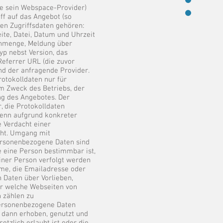
e sein Webspace-Provider)
ff auf das Angebot (so
den Zugriffsdaten gehören:
te, Datei, Datum und Uhrzeit
enmenge, Meldung über
yp nebst Version, das
Referrer URL (die zuvor
nd der anfragende Provider.
otokolldaten nur für
m Zweck des Betriebs, der
ng des Angebotes. Der
, die Protokolldaten
wenn aufgrund konkreter
e Verdacht einer
eht. Umgang mit
rsonenbezogene Daten sind
e eine Person bestimmbar ist,
iner Person verfolgt werden
me, die Emailadresse oder
 Daten über Vorlieben,
er welche Webseiten von
 zählen zu
ersonenbezogene Daten
 dann erhoben, genutzt und