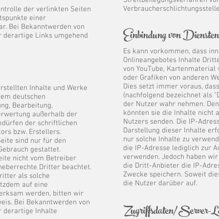
Streitbeilegungsverfahren vor
Verbraucherschlichtungsstell
ntrolle der verlinkten Seiten
tspunkte einer
ar. Bei Bekanntwerden von
​Einbindung von Dienste
r derartige Links umgehend
Es kann vorkommen, dass inn
Onlineangebotes Inhalte Dritt
von YouTube, Kartenmaterial
oder Grafiken von anderen W
Dies setzt immer voraus, dass
erstellten Inhalte und Werke
(nachfolgend bezeichnet als "D
 dem deutschen
der Nutzer wahr nehmen. Denn
ung, Bearbeitung,
könnten sie die Inhalte nicht
Verwertung außerhalb der
Nutzers senden. Die IP-Adress
dürfen der schriftlichen
Darstellung dieser Inhalte er
rs bzw. Erstellers.
nur solche Inhalte zu verwend
ite sind nur für den
die IP-Adresse lediglich zur A
Gebrauch gestattet.
verwenden. Jedoch haben wir k
eite nicht vom Betreiber
die Dritt-Anbieter die IP-Adres
heberrechte Dritter beachtet.
Zwecke speichern. Soweit dies
itter als solche
die Nutzer darüber auf.
otzdem auf eine
erksam werden, bitten wir
eis. Bei Bekanntwerden von
Zugriffsdaten/ Server-Lo
 derartige Inhalte