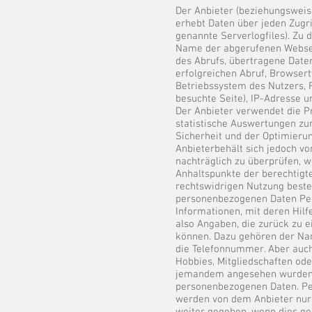
Der Anbieter (beziehungsweis
erhebt Daten über jeden Zugri
genannte Serverlogfiles). Zu 
Name der abgerufenen Websei
des Abrufs, übertragene Dat
erfolgreichen Abruf, Browsert
Betriebssystem des Nutzers, 
besuchte Seite), IP-Adresse u
Der Anbieter verwendet die Pr
statistische Auswertungen zu
Sicherheit und der Optimieru
Anbieterbehält sich jedoch vor
nachträglich zu überprüfen, 
Anhaltspunkte der berechtigt
rechtswidrigen Nutzung best
personenbezogenen Daten Pe
Informationen, mit deren Hilf
also Angaben, die zurück zu e
können. Dazu gehören der Na
die Telefonnummer. Aber auch
Hobbies, Mitgliedschaften od
jemandem angesehen wurden
personenbezogenen Daten. P
werden von dem Anbieter nur