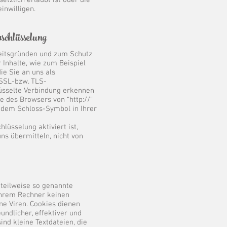
etzlich erlaubt ist oder die
inwilligen.
hlüsselung
heitsgründen und zum Schutz
 Inhalte, wie zum Beispiel
ie Sie an uns als
 SSL-bzw. TLS-
lüsselte Verbindung erkennen
le des Browsers von “http://”
n dem Schloss-Symbol in Ihrer
lüsselung aktiviert ist,
uns übermitteln, nicht von
 teilweise so genannte
 Ihrem Rechner keinen
ne Viren. Cookies dienen
undlicher, effektiver und
ind kleine Textdateien, die