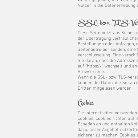
weiter gegeben, wenn dies ges
Nutzer in die Datenerhebung e
SSL- bzw. TLS-Versc
Diese Seite nutzt aus Sicher
der Übertragung vertraulicher
Bestellungen oder Anfragen, d
Seitenbetreiber senden, eine
Verschlüsselung. Eine versch
Sie daran, dass die Adresszei
auf “https://” wechselt und a
Browserzeile.
Wenn die SSL- bzw. TLS-Versch
können die Daten, die Sie an 
Dritten mitgelesen werden.
Cookies
Die Internetseiten verwenden
Cookies. Cookies richten auf
Schaden an und enthalten kei
dazu, unser Angebot nutzerfre
sicherer zu machen. Cookies s