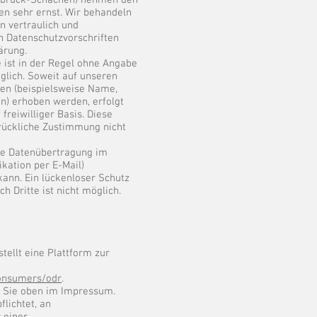
lbbruck-Schachen) nehmen den
en sehr ernst. Wir behandeln
 vertraulich und
n Datenschutzvorschriften
ärung.
 ist in der Regel ohne Angabe
lich. Soweit auf unseren
en (beispielsweise Name,
n) erhoben werden, erfolgt
 freiwilliger Basis. Diese
rückliche Zustimmung nicht
die Datenübertragung im
ikation per E-Mail)
kann. Ein lückenloser Schutz
h Dritte ist nicht möglich.
ellt eine Plattform zur
consumers/odr
.
n Sie oben im Impressum.
flichtet, an